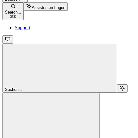
Assistenten fragen
Search...
⌘
K
Support
Suchen...