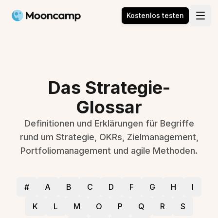
Mooncamp
Kostenlos testen
Open
Das Strategie-
Glossar
Definitionen und Erklärungen für Begriffe
rund um Strategie, OKRs, Zielmanagement,
Portfoliomanagement und agile Methoden.
#
A
B
C
D
F
G
H
I
K
L
M
O
P
Q
R
S