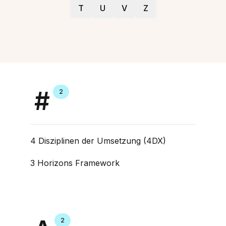
T
U
V
Z
#
2
4 Disziplinen der Umsetzung (4DX)
3 Horizons Framework
2