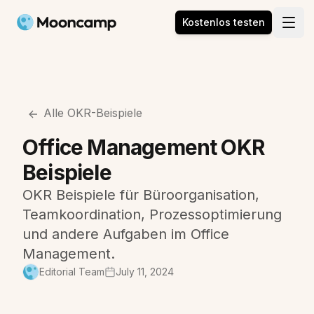
Mooncamp
Kostenlos testen
Open
Alle OKR-Beispiele
Office Management OKR
Beispiele
OKR Beispiele für Büroorganisation,
Teamkoordination, Prozessoptimierung
und andere Aufgaben im Office
Management.
Editorial Team
July 11, 2024